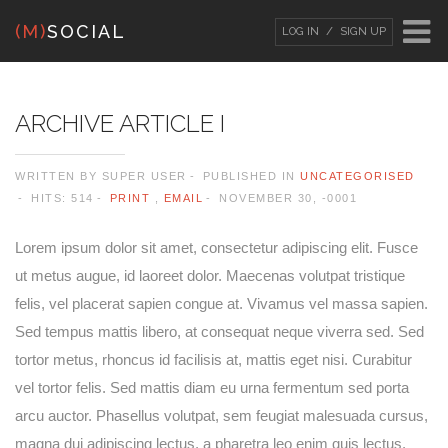
(M)
SOCIAL
LOG IN
SIGN UP
LOG IN
OR
SIGN UP
ARCHIVE ARTICLE I
Username
WRITTEN BY
SUPER USER
PUBLISHED IN
UNCATEGORISED
HITS: 514
PRINT
,
EMAIL
NOVEMBER 30, -0001
Password
Lorem ipsum dolor sit amet, consectetur adipiscing elit. Fusce
ut metus augue, id laoreet dolor. Maecenas volutpat tristique
Remember Me
felis, vel placerat sapien congue at. Vivamus vel massa sapien.
Sed tempus mattis libero, at consequat neque viverra sed. Sed
tortor metus, rhoncus id facilisis at, mattis eget nisi. Curabitur
vel tortor felis. Sed mattis diam eu urna fermentum sed porta
arcu auctor. Phasellus volutpat, sem feugiat malesuada cursus,
Forgot your password?
/
Forgot your
magna dui adipiscing lectus, a pharetra leo enim quis lectus.