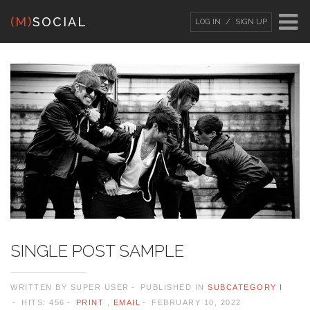
(M)
SOCIAL
LOG IN
SIGN UP
LOG IN
OR
SIGN UP
Username
Password
Remember Me
SINGLE POST SAMPLE
WRITTEN BY
SUPER USER
PUBLISHED IN
SUBCATEGORY I
Forgot your password?
/
Forgot your
HITS: 456
PRINT
,
EMAIL
FEBRUARY 10, 2022